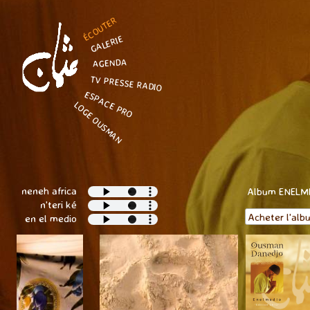
ÉCOUTER
GALERIE
AGENDA
TV PRESSE RADIO
ESPACE PRO
LOGE OUSMAN
neneh africa
Album ENELME
n'teri ké
Acheter l'alb
en el medio